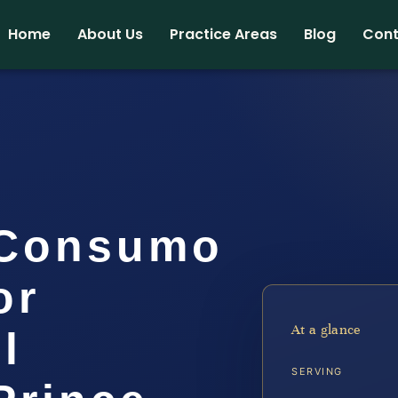
Home
About Us
Practice Areas
Blog
Cont
 Consumo
or
At a glance
l
SERVING