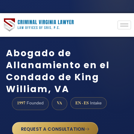
Abogado de
Allanamiento en el
Condado de King
William, VA
1997
VA
EN · ES
Founded
Intake
REQUEST A CONSULTATION