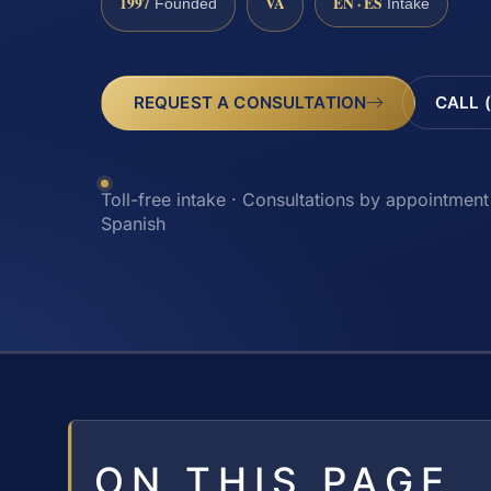
1997
VA
EN · ES
Founded
Intake
REQUEST A CONSULTATION
CALL 
Toll-free intake · Consultations by appointment 
Spanish
ON THIS PAGE