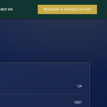
act Us
REQUEST A CONSULTATION
VA
1997