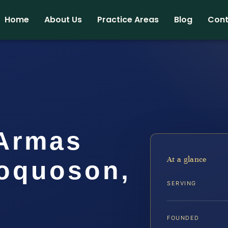
Home
About Us
Practice Areas
Blog
Cont
Armas
At a glance
Poquoson,
SERVING
FOUNDED