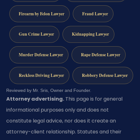
Firearm by Felon Lawyer
Fraud Lawyer
Gun Crime Lawyer
Kidnapping Lawyer
Murder Defense Lawyer
Rape Defense Lawyer
Reckless Driving Lawyer
Robbery Defense Lawyer
Reviewed by Mr. Sris, Owner and Founder.
Attorney advertising.
This page is for general
informational purposes only and does not
constitute legal advice, nor does it create an
attorney-client relationship. Statutes and their