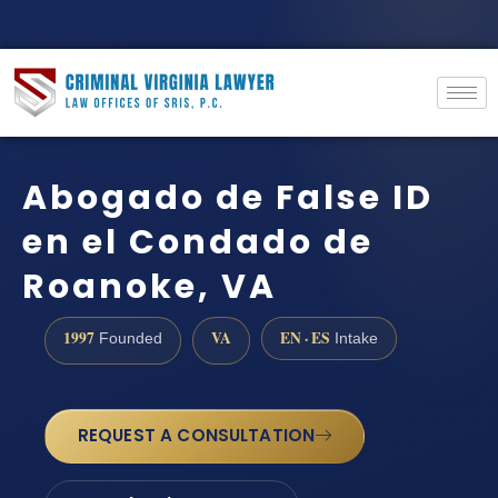
Abogado de False ID
en el Condado de
Roanoke, VA
1997
VA
EN · ES
Founded
Intake
REQUEST A CONSULTATION