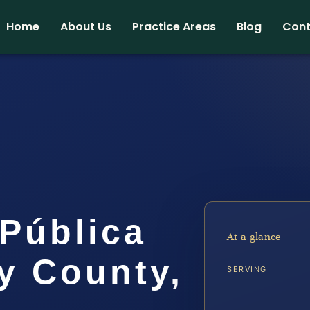
Home
About Us
Practice Areas
Blog
Cont
 Pública
At a glance
y County,
SERVING