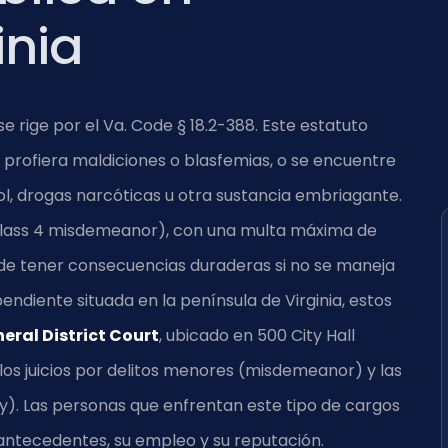
inia
 rige por el Va. Code § 18.2-388. Este estatuto
 profiera maldiciones o blasfemias, o se encuentre
hol, drogas narcóticas u otra sustancia embriagante.
(Class 4 misdemeanor), con una multa máxima de
de tener consecuencias duraderas si no se maneja
diente situada en la península de Virginia, estos
ral District Court
, ubicado en 500 City Hall
os juicios por delitos menores (misdemeanor) y las
ny). Las personas que enfrentan este tipo de cargos
ntecedentes, su empleo y su reputación.