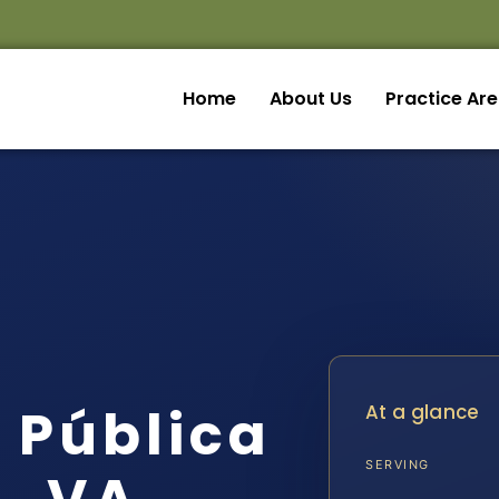
Home
About Us
Practice Ar
 Pública
At a glance
SERVING