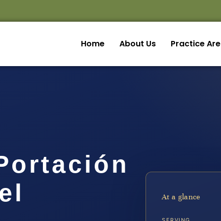
Home
About Us
Practice Ar
Portación
el
At a glance
SERVING