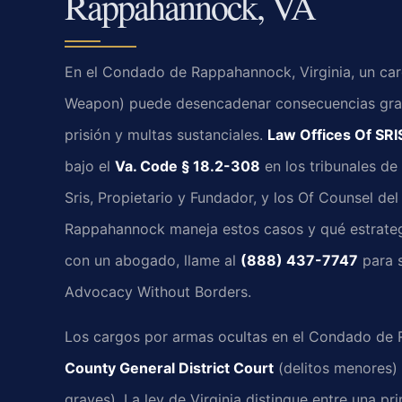
Rappahannock, VA
En el Condado de Rappahannock, Virginia, un ca
Weapon) puede desencadenar consecuencias grav
prisión y multas sustanciales.
Law Offices Of SRIS
bajo el
Va. Code § 18.2-308
en los tribunales de 
Sris, Propietario y Fundador, y los Of Counsel d
Rappahannock maneja estos casos y qué estrategi
con un abogado, llame al
(888) 437-7747
para s
Advocacy Without Borders.
Los cargos por armas ocultas en el Condado de
County General District Court
(delitos menores)
graves). La ley de Virginia distingue entre una 