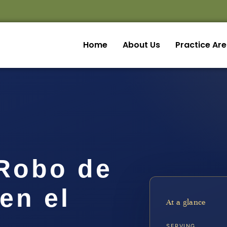
Home
About Us
Practice Ar
Robo de
en el
At a glance
SERVING