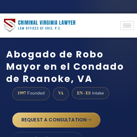
Abogado de Robo
Mayor en el Condado
de Roanoke, VA
1997
VA
EN · ES
Founded
Intake
REQUEST A CONSULTATION