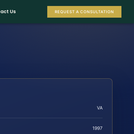
act Us
REQUEST A CONSULTATION
VA
1997