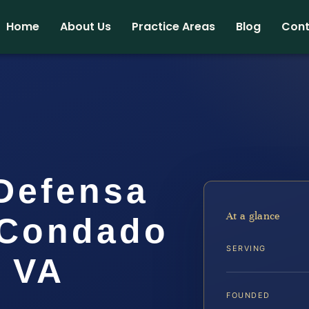
Home
About Us
Practice Areas
Blog
Cont
Defensa
At a glance
 Condado
SERVING
 VA
FOUNDED