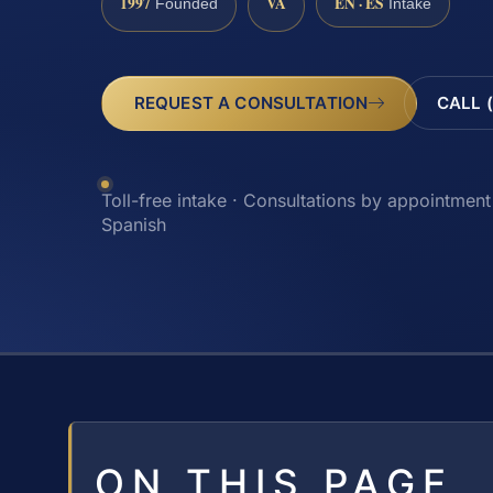
1997
VA
EN · ES
Founded
Intake
REQUEST A CONSULTATION
CALL 
Toll-free intake · Consultations by appointment 
Spanish
ON THIS PAGE