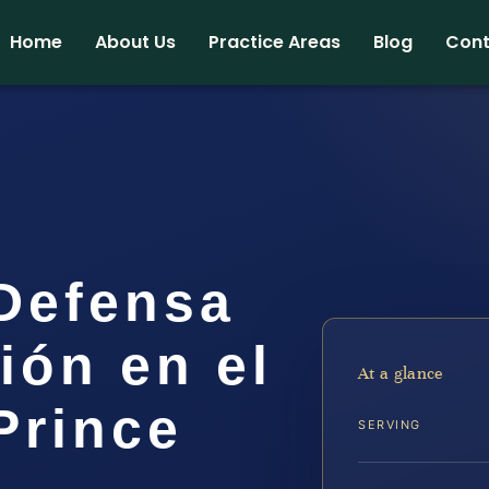
Home
About Us
Practice Areas
Blog
Cont
Defensa
ión en el
At a glance
Prince
SERVING