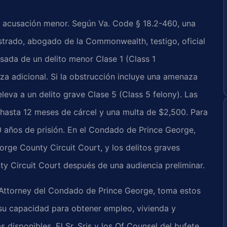
una acusación menor. Según Va. Code § 18.2-460, una
strado, abogado de la Commonwealth, testigo, oficial
usada de un delito menor Clase 1 (Class 1
rza adicional. Si la obstrucción incluye una amenaza
leva a un delito grave Clase 5 (Class 5 felony). Las
hasta 12 meses de cárcel y una multa de $2,500. Para
10 años de prisión. En el Condado de Prince George,
eorge County Circuit Court, y los delitos graves
y Circuit Court después de una audiencia preliminar.
 Attorney del Condado de Prince George, toma estos
su capacidad para obtener empleo, vivienda y
 disponibles. El Sr. Sris y los Of Counsel del bufete