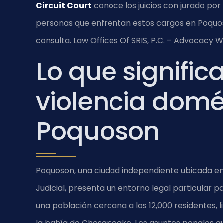
Circuit Court
conoce los juicios con jurado por 
personas que enfrentan estos cargos en Poquo
consulta. Law Offices Of SRIS, P.C. – Advocacy W
Lo que signific
violencia domé
Poquoson
Poquoson, una ciudad independiente ubicada en l
Judicial, presenta un entorno legal particular p
una población cercana a los 12,000 residentes, l
la bahía de Chesapeake. Los asuntos penales q