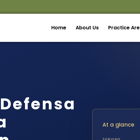
Home
About Us
Practice Ar
 Defensa
a
At a glance
SERVING