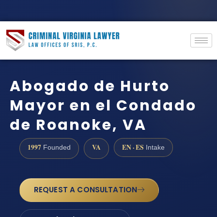
Abogado de Hurto
Mayor en el Condado
de Roanoke, VA
1997
VA
EN · ES
Founded
Intake
REQUEST A CONSULTATION