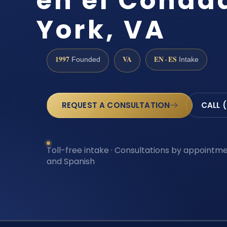
en el Conda
York, VA
1997
VA
EN · ES
Founded
Intake
REQUEST A CONSULTATION
CALL 
Toll-free intake · Consultations by appointmen
and Spanish