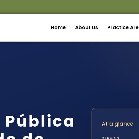
Home
About Us
Practice Ar
 Pública
At a glance
SERVING