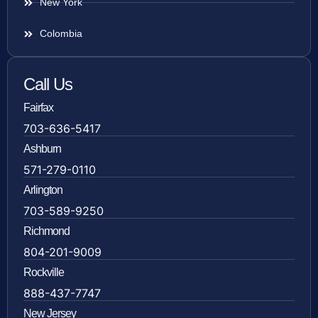
New York
Colombia
Call Us
Fairfax
703-636-5417
Ashburn
571-279-0110
Arlington
703-589-9250
Richmond
804-201-9009
Rockville
888-437-7747
New Jersey